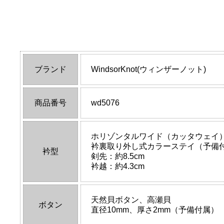
ブランド
WindsorKnot(ウィンザーノット)
商品番号
wd5076
ホリゾンタルワイド（カッタウェイ
衿裏取り外し式カラーステイ（予備
衿型
剣先：約8.5cm
衿越：約4.3cm
天然貝ボタン、高瀬貝
ボタン
直径10mm、厚さ2mm（予備付属）