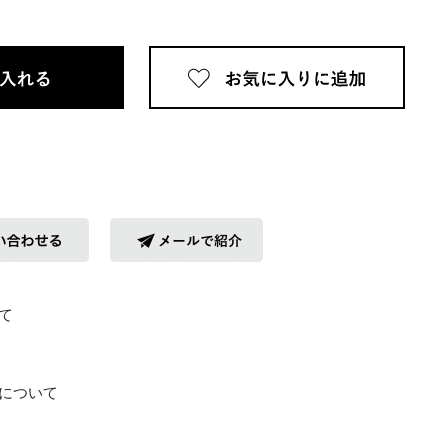
て
について