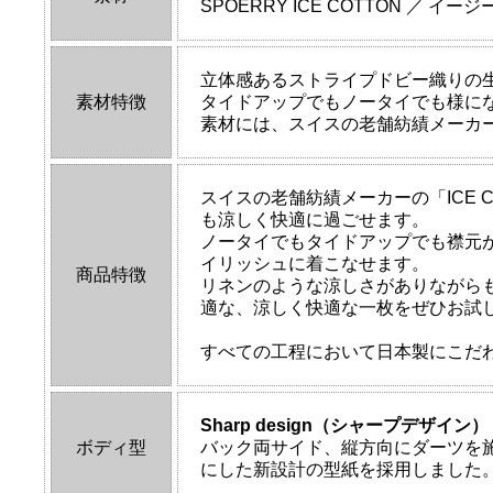
SPOERRY ICE COTTON ／ イー
立体感あるストライプドビー織りの
素材特徴
タイドアップでもノータイでも様に
素材には、スイスの老舗紡績メーカー
スイスの老舗紡績メーカーの「ICE
も涼しく快適に過ごせます。
ノータイでもタイドアップでも襟元
イリッシュに着こなせます。
商品特徴
リネンのような涼しさがありながら
適な、涼しく快適な一枚をぜひお試
すべての工程において日本製にこだ
Sharp design（シャープデザイン）
ボディ型
バック両サイド、縦方向にダーツを
にした新設計の型紙を採用しました