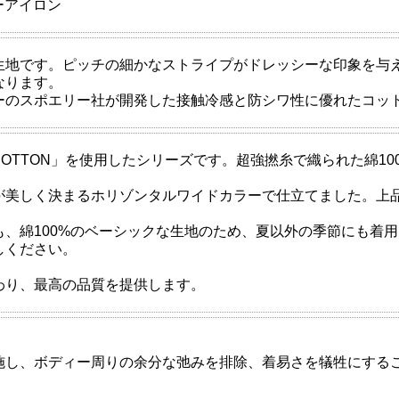
ジーアイロン
生地です。ピッチの細かなストライプがドレッシーな印象を与
なります。
のスポエリー社が開発した接触冷感と防シワ性に優れたコットン素
 COTTON」を使用したシリーズです。超強撚糸で織られた綿1
が美しく決まるホリゾンタルワイドカラーで仕立てました。上
も、綿100%のベーシックな生地のため、夏以外の季節にも着
しください。
わり、最高の品質を提供します。
施し、ボディー周りの余分な弛みを排除、着易さを犠牲にする
。