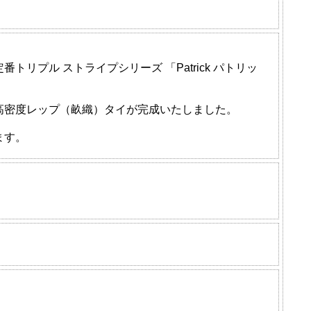
プル ストライプシリーズ 「Patrick パトリッ
高密度レップ（畝織）タイが完成いたしました。
ます。