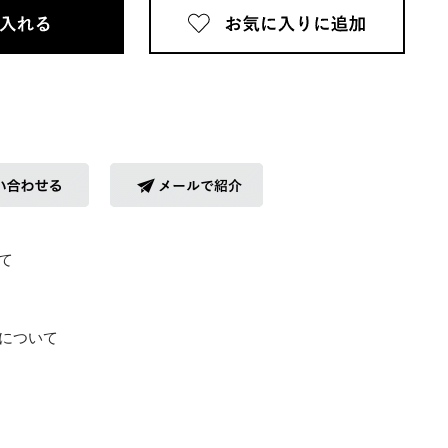
て
について