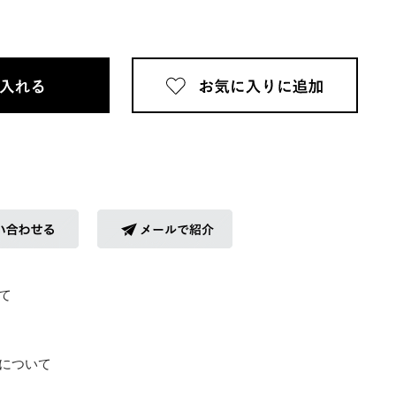
て
について