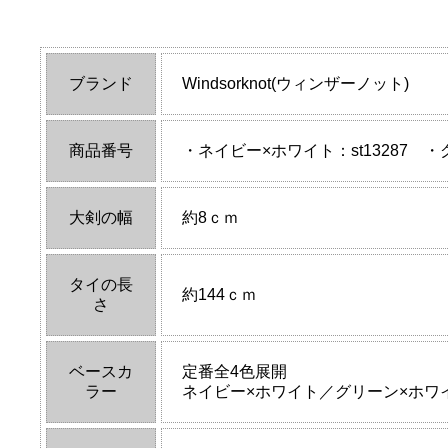
ブランド
Windsorknot(ウィンザーノット)
商品番号
・ネイビー×ホワイト：st13287 ・
大剣の幅
約8ｃｍ
タイの長
約144ｃｍ
さ
ベースカ
定番全4色展開
ラー
ネイビー×ホワイト／グリーン×ホワ