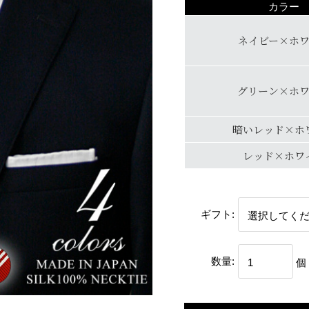
カラー
ネイビー×ホ
グリーン×ホ
暗いレッド×ホ
レッド×ホワ
ギフト:
数量:
個