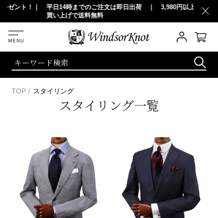
！｜
平日14時までのご注文は即日出荷 ｜ 3,980円以上（税込）のお
20,0
買い上げで送料無料
TOP
スタイリング
スタイリング一覧