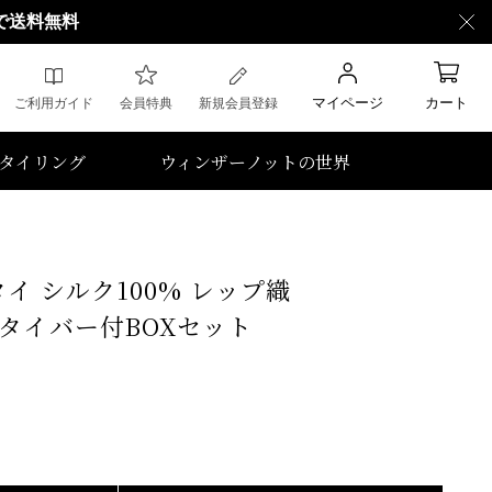
で送料無料
マイページ
カート
ご利用ガイド
会員特典
新規会員登録
タイリング
ウィンザーノットの世界
イ シルク100% レップ織
色】タイバー付BOXセット