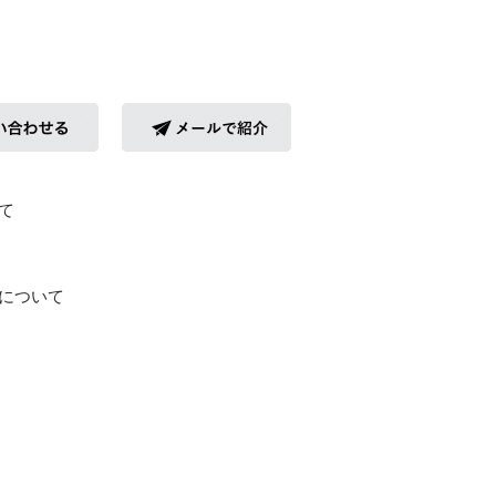
て
について