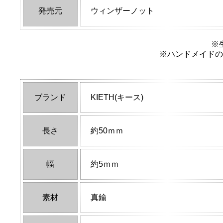
発売元
ウィンザーノット
※
※ハンドメイドの
ブランド
KIETH(キース)
長さ
約50ｍｍ
幅
約5ｍｍ
素材
真鍮