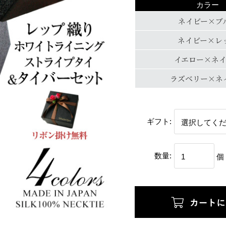
カラー
ネイビー×ブ
ネイビー×レ
イエロー×ネ
ラズベリー×ネ
ギフト:
数量:
個