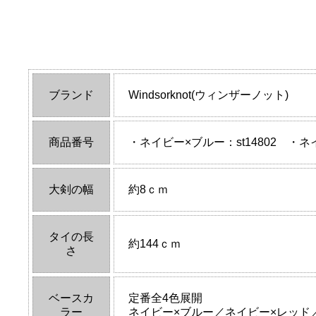
ブランド
Windsorknot(ウィンザーノット)
商品番号
・ネイビー×ブルー：st14802 ・ネ
大剣の幅
約8ｃｍ
タイの長
約144ｃｍ
さ
ベースカ
定番全4色展開
ラー
ネイビー×ブルー／ネイビー×レッド