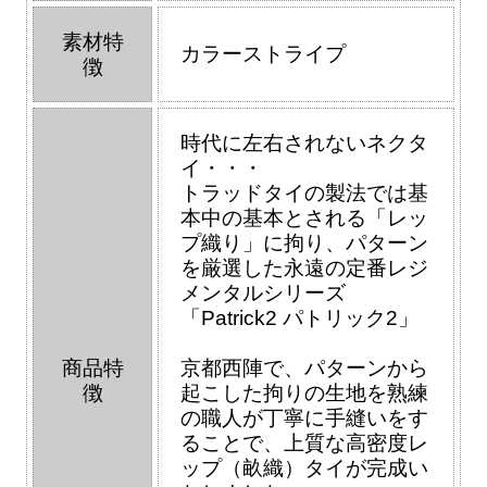
素材特
カラーストライプ
徴
時代に左右されないネクタ
イ・・・
トラッドタイの製法では基
本中の基本とされる「レッ
プ織り」に拘り、パターン
を厳選した永遠の定番レジ
メンタルシリーズ
「Patrick2 パトリック2」
商品特
京都西陣で、パターンから
徴
起こした拘りの生地を熟練
の職人が丁寧に手縫いをす
ることで、上質な高密度レ
ップ（畝織）タイが完成い