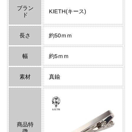
ブラン
KIETH(キース)
ド
長さ
約50ｍｍ
幅
約5ｍｍ
素材
真鍮
商品特
徴