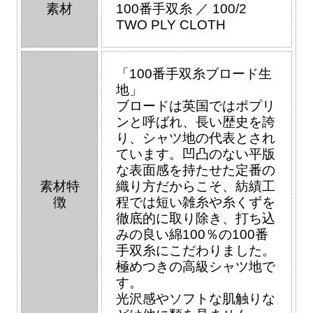
素材
100番手双糸 ／ 100/2
TWO PLY CLOTH
「100番手双糸ブロード生
地」
ブロードは英国ではポプリ
ンと呼ばれ、長い歴史を誇
り、シャツ地の代表とされ
ています。凹凸のない平版
な表面感を持たせた定番の
素材特
織り方だからこそ、紡績工
徴
程では短い雑糸や糸くずを
徹底的に取り除き、打ち込
みの良い綿100％の100番
手双糸にこだわりました。
極めつきの高級シャツ地で
す。
光沢感やソフトな肌触りな