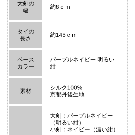
大剣の
約8ｃｍ
幅
タイの
約145ｃｍ
長さ
ベース
パープルネイビー 明るい
カラー
紺
シルク100%
素材
京都丹後生地
大剣：パープルネイビー
（明るい紺）
小剣：ネイビー（濃い紺）