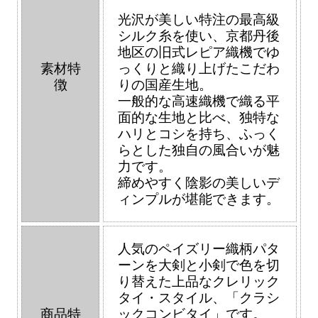
光沢が美しい特注の最高級
シルク糸を使い、京都丹後
地区の旧式レピア織機でゆ
素材特
っくりと織り上げたこだわ
徴
りの国産生地。
一般的な高速織機で織る平
面的な生地と比べ、独特な
ハリとコシを持ち、ふっく
らとした独自の風合いが魅
力です。
締めやすく陰影の美しいデ
ィンプルが堪能できます。
人気のペイズリー織柄パタ
ーンを大剣と小剣で色を切
り替えた上品なクレリック
タイ・スタイル、「クラシ
商品特
ックコンビタイ」です。