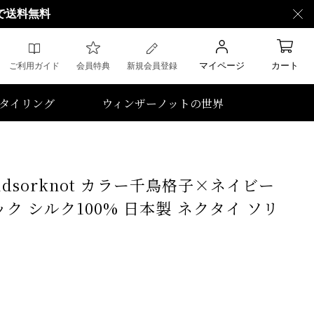
で送料無料
マイページ
カート
ご利用ガイド
会員特典
新規会員登録
タイリング
ウィンザーノットの世界
Windsorknot カラー千鳥格子×ネイビー
ク シルク100% 日本製 ネクタイ ソリ