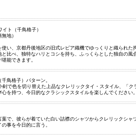
ワイト（千鳥格子）
柄無地）
を使い、京都丹後地区の旧式レピア織機でゆっくりと織られた
地と比べ、独特なハリとコシを持ち、ふっくらとした独自の風
が堪能できます。
（千鳥格子）パターン。
の小剣で色を切り替えた上品なクレリックタイ・スタイル、「ク
び心を持つ、今日的なクラシックスタイルを楽しんでください
言葉で、彼らが着ていた白い詰襟のシャツからクレリックシャ
イの事を今日的に言う。