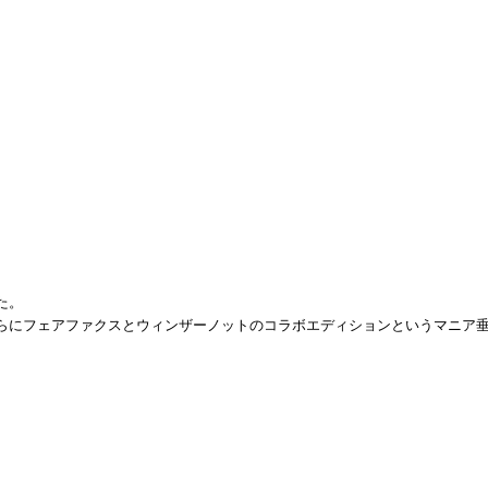
た。
らにフェアファクスとウィンザーノットのコラボエディションというマニア