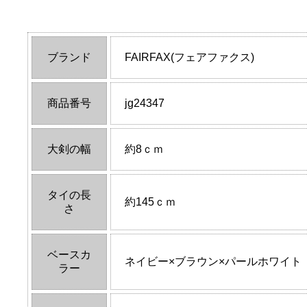
ブランド
FAIRFAX(フェアファクス)
商品番号
jg24347
大剣の幅
約8ｃｍ
タイの長
約145ｃｍ
さ
ベースカ
ネイビー×ブラウン×パールホワイト
ラー