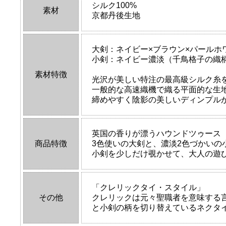
シルク100%
素材
京都丹後生地
大剣：ネイビー×ブラウン×パールホ
小剣：ネイビー濃淡（千鳥格子の織
素材特徴
光沢が美しい特注の最高級シルク糸
一般的な高速織機で織る平面的な生
締めやすく陰影の美しいディンプル
英国の香りが漂うハウンドツゥース
商品特徴
3色使いの大剣と、濃淡2色づかい
小剣を少しだけ覗かせて、大人の遊
「クレリックタイ・スタイル」
その他
クレリックは元々聖職者を意味する
と小剣の柄を切り替えているネクタ