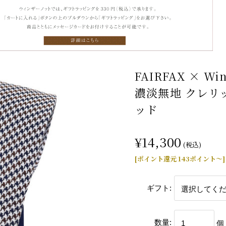
FAIRFAX × 
濃淡無地 クレリッ
ッド
¥14,300
(税込)
[ポイント還元 143ポイント～]
ギフト:
数量:
個