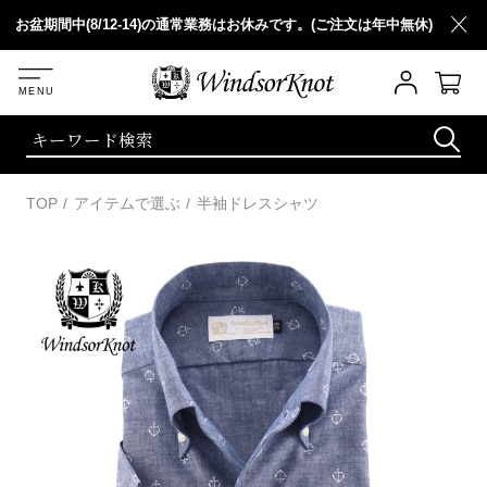
新規会員登録ですぐに使える 1,000ポイント プレゼント！｜
平日1
無休)
詳細
買い
TOP
アイテムで選ぶ
半袖ドレスシャツ