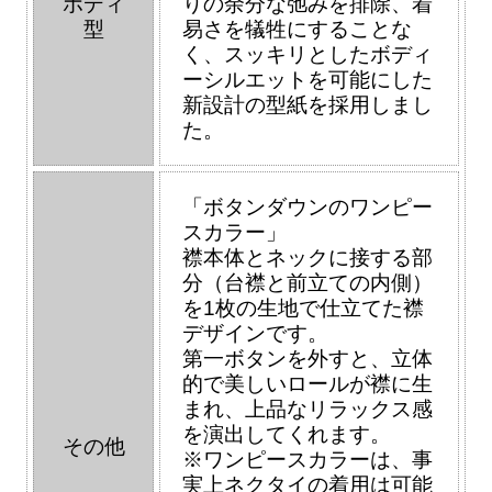
ボディ
りの余分な弛みを排除、着
型
易さを犠牲にすることな
く、スッキリとしたボディ
ーシルエットを可能にした
新設計の型紙を採用しまし
た。
「ボタンダウンのワンピー
スカラー」
襟本体とネックに接する部
分（台襟と前立ての内側）
を1枚の生地で仕立てた襟
デザインです。
第一ボタンを外すと、立体
的で美しいロールが襟に生
まれ、上品なリラックス感
を演出してくれます。
その他
※ワンピースカラーは、事
実上ネクタイの着用は可能